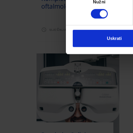
Nužni
pristanka
oftalmološki pregled
SIJEČNJA 31, 2019
Uskrati