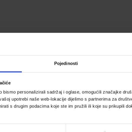
Pojedinosti
ačiće
bismo personalizirali sadržaj i oglase, omogućili značajke društv
vašoj upotrebi naše web-lokacije dijelimo s partnerima za društv
rati s drugim podacima koje ste im pružili ili koje su prikupili do
Kontrola vida