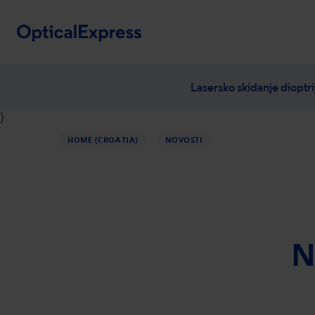
Lasersko skidanje dioptr
}
HOME (CROATIA)
NOVOSTI
Lasersko ski
Oporavak po
Jeste li kan
Cijene i mo
Metode lase
N