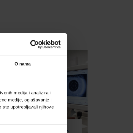
O nama
enih medija i analizirali
ene medije, oglašavanje i
k ste upotrebljavali njihove
Digitalno naprezanje