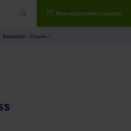
b
Rezervirajte termin za pregled
Bolesti oka
O nama
ana pitanja
 katarakte
se na pregled
Cijene i mogućnosti plaćanja
Vrste zahvata
ahvata
Refrakcijska zamjena leće
Odgovori na često postavljana pit
Odgovori na često postavljana pitanja
Tijek operacije
ene (katarakte)
Fakične leče
Popusti i akcije
a
ss