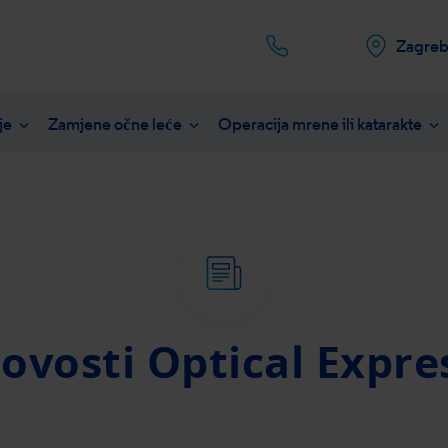
Zagre
ije
Zamjene očne leće
Operacija mrene ili katarakte
danje dioptrije
O nama
Zamjene očne leće
Optical Express
Odgovori na često postavlj
Operacija mrene ili
Naručite 
slije zahvata
Tehnologija
Uklanjanje staračke dalekovidnosti
LASIK metoda
Oporavak poslije z
IMAB
didat za zahvat
Vaš put prema oštrom vidu
Vrste zahvata
Popusti i akcije
Jeste li kandidat
Kiruzi
gućnosti plaćanja
Oporavak poslije zahvata
PRK metoda
Cijena operacije mr
rskog skidanja dioptrije
Jeste li kandidat za zamjenu očne leće
Predavanja o korekciji vid
ovosti
Optical Expre