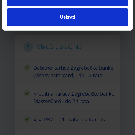
Visa
Uskrati
Obročno plaćanje
Debitne kartice Zagrebačke banke
(Visa/Mastercard) - do 12 rata
Kreditna kartica Zagrebačke banke
MasterCard - do 24 rata
Visa PBZ do 12 rata bez kamata