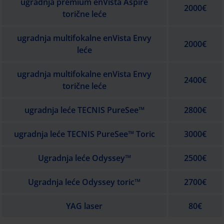
ugradnja premium enVista Aspire
2000€
torične leće
ugradnja multifokalne enVista Envy
2000€
leće
ugradnja multifokalne enVista Envy
2400€
torične leće
ugradnja leće TECNIS PureSee™
2800€
ugradnja leće TECNIS PureSee™ Toric
3000€
Ugradnja leće Odyssey™
2500€
Ugradnja leće Odyssey toric™
2700€
YAG laser
80€