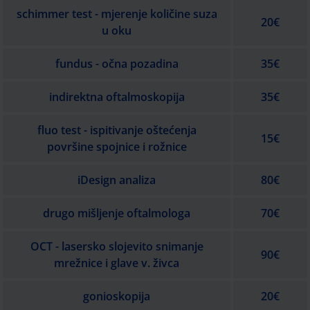
schimmer test - mjerenje količine suza
20€
u oku
fundus - očna pozadina
35€
indirektna oftalmoskopija
35€
fluo test - ispitivanje oštećenja
15€
površine spojnice i rožnice
iDesign analiza
80€
drugo mišljenje oftalmologa
70€
OCT - lasersko slojevito snimanje
90€
mrežnice i glave v. živca
gonioskopija
20€