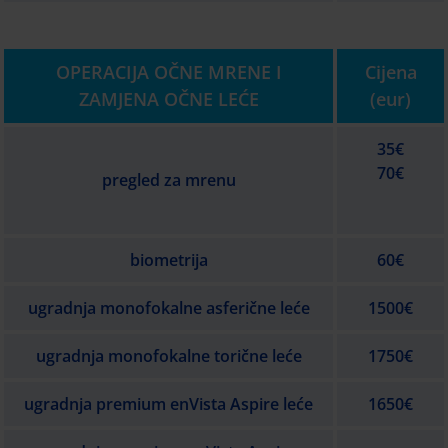
OPERACIJA OČNE MRENE I
Cijena
ZAMJENA OČNE LEĆE
(eur)
35€
70€
pregled za mrenu
biometrija
60€
ugradnja monofokalne asferične leće
1500€
ugradnja monofokalne torične leće
1750€
ugradnja premium enVista Aspire leće
1650€