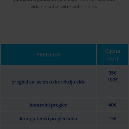
vida u osoba svih životnih dobi.
Cijena
PREGLEDI
(eur)
35€
100€
pregled za lasersku korekciju vida
kontrolni pregled
40€
kompjuterski pregled vida
15€