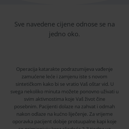
Sve navedene cijene odnose se na
jedno oko.
Operacija katarakte podrazumijeva vađenje
zamućene leće i zamjenu iste s novom
sintetičkom kako bi se vratio Vaš oštar vid. U
svega nekoliko minuta možete ponovno uživati u
svim aktivnostima koje Vaš život čine
posebnim. Pacijenti dolaze na zahvat i odmah
nakon odlaze na kućno liječenje. Za vrijeme
oporavka pacijent dobije protuupalne kapi koje
se primjenjuju kroz sljedeća 2-3 tjedna uz