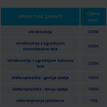
Cijena
OPERATIVNI ZAHVATI
(eur)
vitrektomija
2500€
vitrektomija s ugradnjom
3000€
monofokalne leće
vitrektomija s ugradnjom Eyhance
3200€
leće
blefaroplastika - gornja vjedja
1000€
blefaroplastika - donja vjedja
1400€
odstranjivanje jačmenca
150€