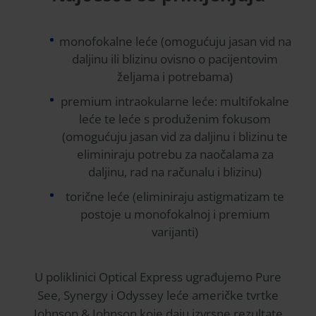
monofokalne leće (omogućuju jasan vid na
daljinu ili blizinu ovisno o pacijentovim
željama i potrebama)
premium intraokularne leće: multifokalne
leće te leće s produženim fokusom
(omogućuju jasan vid za daljinu i blizinu te
eliminiraju potrebu za naočalama za
daljinu, rad na računalu i blizinu)
torične leće (eliminiraju astigmatizam te
postoje u monofokalnoj i premium
varijanti)
U poliklinici Optical Express ugrađujemo Pure
See, Synergy i Odyssey leće američke tvrtke
Johnson & Johnson koje daju izvrsne rezultate