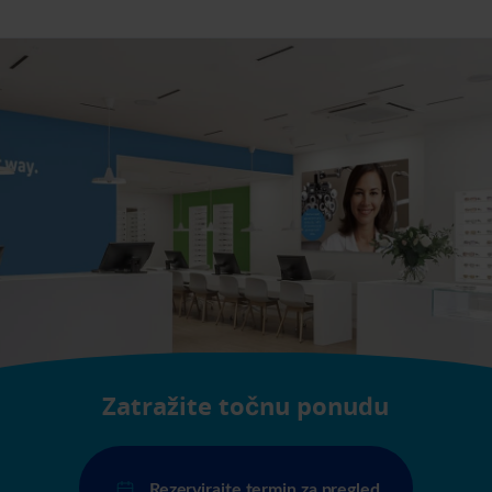
Zatražite točnu ponudu
Rezervirajte termin za pregled