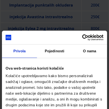
Implantacija punktalih okludera
200€
injekcija Avastina intravitrealno
250€
injekcija Eylea 2 mg intravitrealno
800€
injekcija Eylea 8 mg intravitrealno
1000€
Privola
Pojedinosti
O nama
injekcija Vabysmo intravitrealno
1000€
operacija xantelazmi
200€
Ova web-stranica koristi kolačiće
900€/po
Kolačiće upotrebljavamo kako bismo personalizirali
cross linking
oku
sadržaj i oglase, omogućili značajke društvenih medija i
analizirali promet. Isto tako, podatke o vašoj upotrebi
naše web-lokacije dijelimo s partnerima za društvene
medije, oglašavanje i analizu, a oni ih mogu kombinirati s
Cjenik vrijedi od 02.01.2023
drugim podacima koje ste im pružili ili koje su prikupili