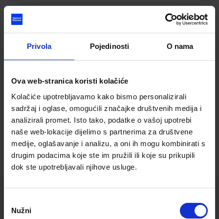
Find clinic by region
Privola
Pojedinosti
O nama
Croatia
Ova web-stranica koristi kolačiće
Kolačiće upotrebljavamo kako bismo personalizirali
sadržaj i oglase, omogućili značajke društvenih medija i
analizirali promet. Isto tako, podatke o vašoj upotrebi
Zagreb
naše web-lokacije dijelimo s partnerima za društvene
medije, oglašavanje i analizu, a oni ih mogu kombinirati s
drugim podacima koje ste im pružili ili koje su prikupili
dok ste upotrebljavali njihove usluge.
Odabir
Nužni
pristanka