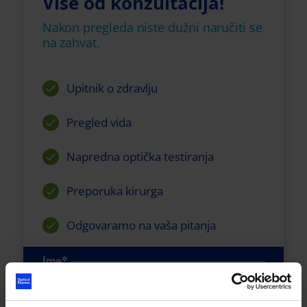
Više od konzultacija!
Nakon pregleda niste dužni naručiti se
na zahvat.
Upitnik o zdravlju
Pregled vida
Napredna optička testiranja
Preporuka kirurga
Odgovaramo na vaša pitanja
Ime*