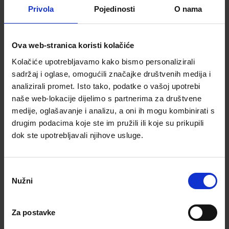
Privola
Pojedinosti
O nama
Broj telefona*
Ova web-stranica koristi kolačiće
Kolačiće upotrebljavamo kako bismo personalizirali
e-mail adresa*
sadržaj i oglase, omogućili značajke društvenih medija i
analizirali promet. Isto tako, podatke o vašoj upotrebi
naše web-lokacije dijelimo s partnerima za društvene
medije, oglašavanje i analizu, a oni ih mogu kombinirati s
drugim podacima koje ste im pružili ili koje su prikupili
Slažem se
dok ste upotrebljavali njihove usluge.
Željeli bismo koristiti vaše podatke kako bismo vam mogli slati
obavijesti i promotivne ponude o našim proizvodima i
uslugama. Podijelit ćemo ih s našim pružateljem usluga
isključivo u tu svrhu.
Politika privatnosti
Odabir
Nužni
pristanka
Zatražite povratni poziv
Za postavke