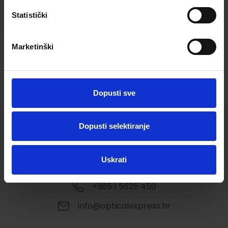
Statistički
Marketinški
*
Prema provedenom istraživanju na 190,231 pacijenata
Optical Express
poliklinike, njih 99,2% ostvarilo je savršenu 20/20 oštrinu vida (ne
uključujući pacijente s prezbiopijom i emetropijom).
Dopusti sve
Dopusti selektiranje
Uskrati
+385 1 5625 450
info@opticalexpress.hr