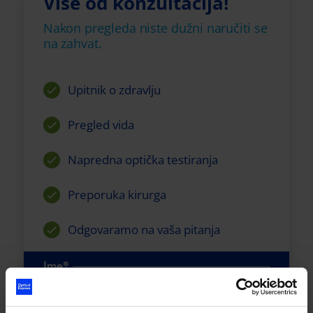
Više od konzultacija!
Nakon pregleda niste dužni naručiti se
na zahvat.
Upitnik o zdravlju
Pregled vida
Napredna optička testiranja
Preporuka kirurga
Odgovaramo na vaša pitanja
Ime*