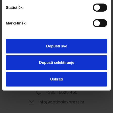
Statistički
Marketinški
*
Prema provedenom istraživanju na 190,231 pacijenata
Optical Express
poliklinike, njih 99,2% ostvarilo je savršenu 20/20 oštrinu vida (ne
uključujući pacijente s prezbiopijom i emetropijom).
Dopusti sve
Dopusti selektiranje
Uskrati
+385 1 5625 450
info@opticalexpress.hr