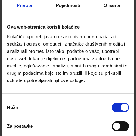
Privola
Pojedinosti
O nama
Broj telefona*
Ova web-stranica koristi kolačiće
Kolačiće upotrebljavamo kako bismo personalizirali
e-mail adresa*
sadržaj i oglase, omogućili značajke društvenih medija i
analizirali promet. Isto tako, podatke o vašoj upotrebi
naše web-lokacije dijelimo s partnerima za društvene
medije, oglašavanje i analizu, a oni ih mogu kombinirati s
drugim podacima koje ste im pružili ili koje su prikupili
Slažem se
dok ste upotrebljavali njihove usluge.
Željeli bismo koristiti vaše podatke kako bismo vam mogli slati
obavijesti i promotivne ponude o našim proizvodima i
uslugama. Podijelit ćemo ih s našim pružateljem usluga
isključivo u tu svrhu.
Politika privatnosti
Odabir
Nužni
pristanka
Zatražite povratni poziv
Za postavke